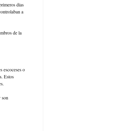
 primeros días
controlaban a
embros de la
es escoceses o
s. Estos
es.
y son