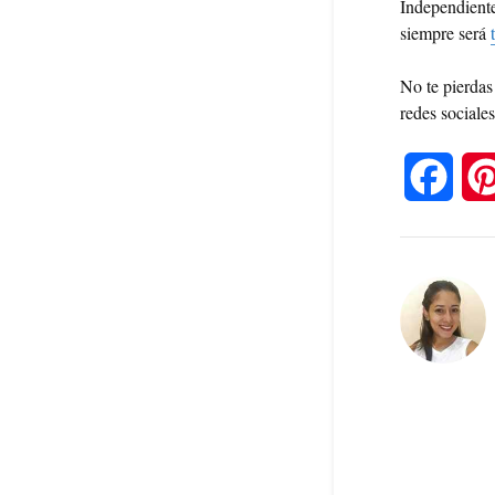
Independient
siempre será
No te pierdas
redes sociales
F
a
c
e
b
o
o