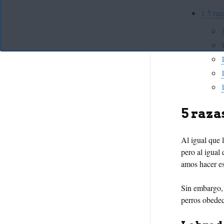
1
5 raza
5 raza
Al igual que l
pero al igual
amos hacer es
Sin embargo,
perros obedec