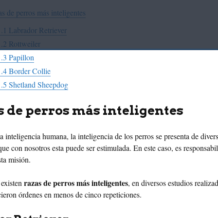
s de perros más inteligentes
1.1
Labrador Retriever
1.2
Rottweiler
1.3
Papillon
1.4
Border Collie
1.5
Shetland Sheepdog
s de perros más inteligentes
a inteligencia humana, la inteligencia de los perros se presenta de dive
 que con nosotros esta puede ser estimulada. En este caso, es responsabil
ta misión.
razas de perros más inteligentes
 existen
, en diversos estudios realiza
ieron órdenes en menos de cinco repeticiones.