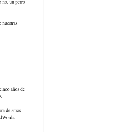
 no, un perro
e nuestras
cinco años de
O.
ra de sitios
AdWords.