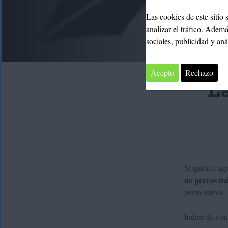
Las cookies de este sitio
analizar el tráfico. Adem
sociales, publicidad y an
Acepto
Rechazo
L
Si quieres ag
de perros má
perro nuevo.
Índice de con