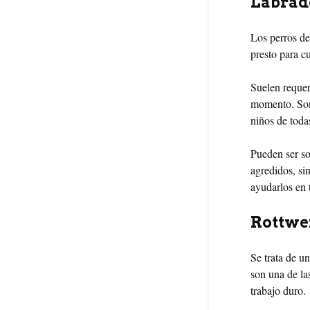
Labrad
Los perros de
presto para c
Suelen requer
momento. Son 
niños de toda
Pueden ser so
agredidos, si
ayudarlos en t
Rottwe
Se trata de u
son una de l
trabajo duro.