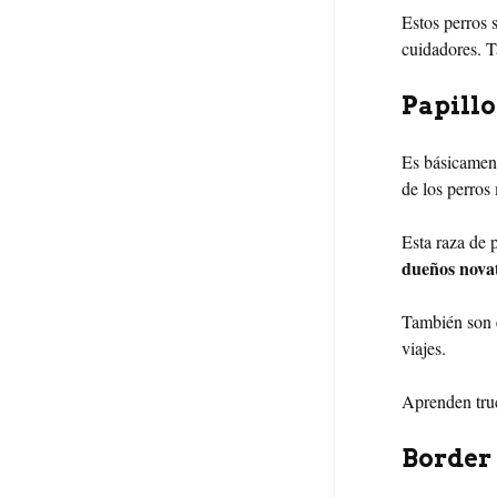
Estos perros 
cuidadores. T
Papill
Es básicament
de los perros
Esta raza de 
dueños novat
También son e
viajes.
Aprenden truc
Border 