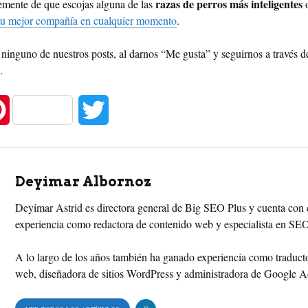
razas de perros más inteligentes
emente de que escojas alguna de las
o
tu mejor compañía en cualquier momento
.
 ninguno de nuestros posts, al darnos “Me gusta” y seguirnos a través d
.
P
T
i
w
n
i
Deyimar Albornoz
t
t
Deyimar Astrid es directora general de Big SEO Plus y cuenta con 
experiencia como redactora de contenido web y especialista en SE
e
t
A lo largo de los años también ha ganado experiencia como traducto
r
e
web, diseñadora de sitios WordPress y administradora de Google 
e
r