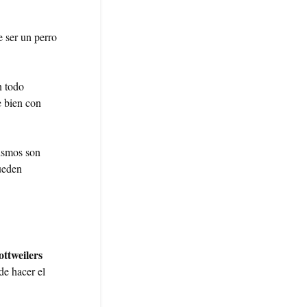
 ser un perro
n todo
e bien con
mismos son
pueden
ottweilers
de hacer el