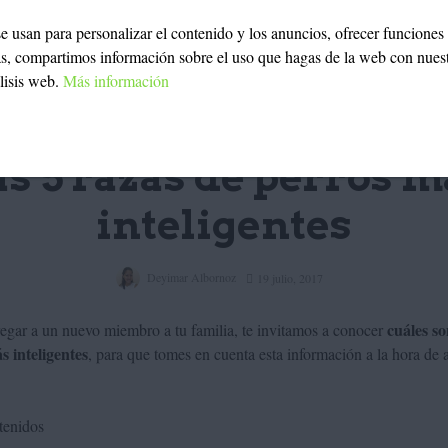
 se usan para personalizar el contenido y los anuncios, ofrecer funciones
ás, compartimos información sobre el uso que hagas de la web con nues
álisis web.
Más información
ANIMALES
RAZAS
as 5 razas de perros m
inteligentes
Deyimar Albornoz
19 julio, 2017
cuáles so
regar a un nuevo miembro a tu familia, te invitamos a conocer
s inteligentes
, para que tomes en cuenta esta información a la hora de 
tenidos