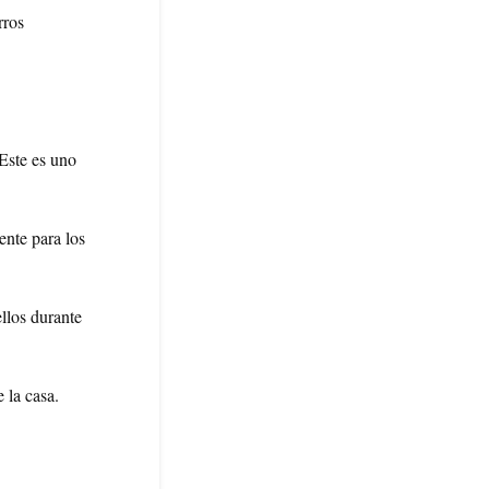
rros
 Este es uno
ente para los
llos durante
 la casa.