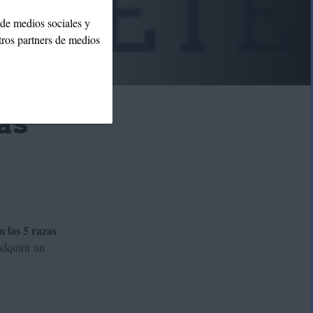
 de medios sociales y
tros partners de medios
ás
n las 5
razas
adquirir un