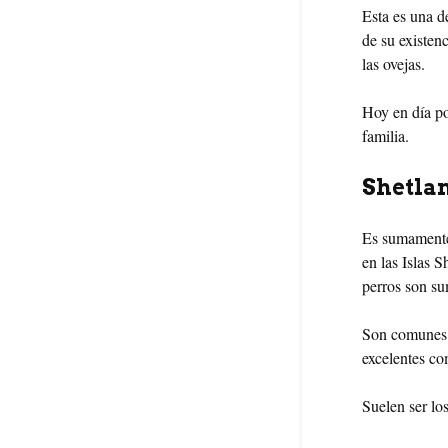
Esta es una 
de su existen
las ovejas.
Hoy en día po
familia.
Shetla
Es sumament
en las Islas 
perros son su
Son comunes e
excelentes co
Suelen ser lo