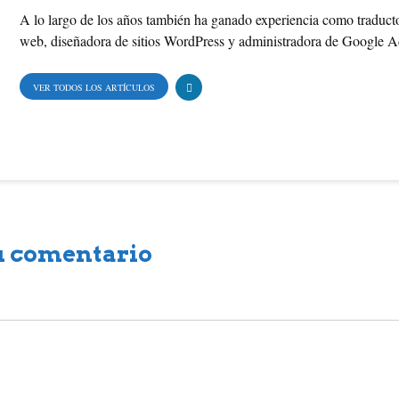
A lo largo de los años también ha ganado experiencia como traducto
r
e
web, diseñadora de sitios WordPress y administradora de Google 
e
r
VER TODOS LOS ARTÍCULOS
s
t
u comentario