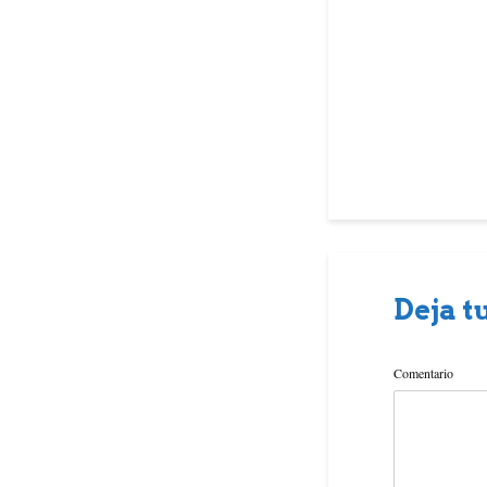
o
o
k
Deja t
Comentario