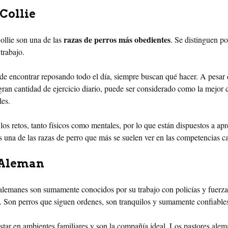
Collie
razas de perros más obedientes
llie son una de las
. Se distinguen po
 trabajo.
de encontrar reposando todo el día, siempre buscan qué hacer. A pesar
gran cantidad de ejercicio diario, puede ser considerado como la mejor
les.
los retos, tanto físicos como mentales, por lo que están dispuestos a ap
es una de las razas de perro que más se suelen ver en las competencias c
 Aleman
alemanes son sumamente conocidos por su trabajo con policías y fuerzas
. Son perros que siguen ordenes, son tranquilos y sumamente confiable
star en ambientes familiares y son la compañía ideal. Los pastores ale