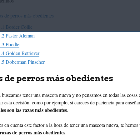
tenidos
as de perros más obedientes
1.1
Border Collie
1.2
Pastor Aleman
1.3
Poodle
1.4
Golden Retriever
1.5
Doberman Pinscher
s de perros más obedientes
 buscamos tener una mascota nueva y no pensamos en todas las cosas d
ar esta decisión, como por ejemplo, si careces de paciencia para enseñar
les son las razas más obedientes
.
s en cuenta este factor a la hora de tener una mascota nueva, te hemos 
5 razas de perros más obedientes
.