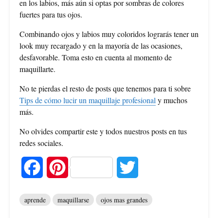
en los labios, más aún si optas por sombras de colores
fuertes para tus ojos.
Combinando ojos y labios muy coloridos lograrás tener un
look muy recargado y en la mayoría de las ocasiones,
desfavorable. Toma esto en cuenta al momento de
maquillarte.
No te pierdas el resto de posts que tenemos para ti sobre
Tips de cómo lucir un maquillaje profesional
y muchos
más.
No olvides compartir este y todos nuestros posts en tus
redes sociales.
F
P
T
a
i
w
aprende
maquillarse
ojos mas grandes
c
n
i