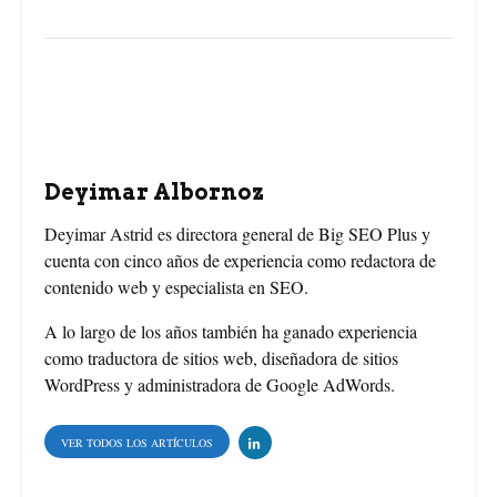
e
t
t
b
e
t
o
r
e
o
e
r
Deyimar Albornoz
k
s
Deyimar Astrid es directora general de Big SEO Plus y
cuenta con cinco años de experiencia como redactora de
t
contenido web y especialista en SEO.
A lo largo de los años también ha ganado experiencia
como traductora de sitios web, diseñadora de sitios
WordPress y administradora de Google AdWords.
VER TODOS LOS ARTÍCULOS