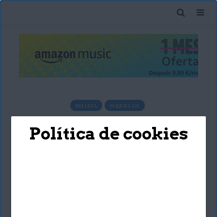
BELLEZA
MAQUILLAJE
7 consejos para lucir ojos
Política de cookies
más grandes
Deyimar Albornoz
21 abril, 2017