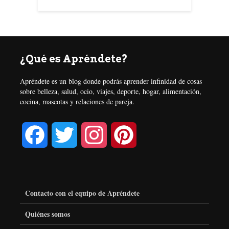
¿Qué es Apréndete?
Apréndete es un blog donde podrás aprender infinidad de cosas
sobre belleza, salud, ocio, viajes, deporte, hogar, alimentación,
cocina, mascotas y relaciones de pareja.
F
T
I
P
a
w
n
i
c
i
s
n
Contacto con el equipo de Apréndete
e
t
t
t
Quiénes somos