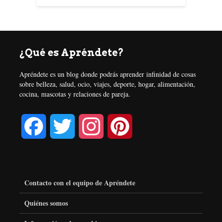
¿Qué es Apréndete?
Apréndete es un blog donde podrás aprender infinidad de cosas
sobre belleza, salud, ocio, viajes, deporte, hogar, alimentación,
cocina, mascotas y relaciones de pareja.
F
T
I
P
a
w
n
i
c
i
s
n
Contacto con el equipo de Apréndete
e
t
t
t
Quiénes somos