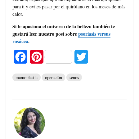
para ti y evites pasar por el quirófano en los meses de más
calor.
Si te apasiona el universo de la belleza también te
gustará leer nuestro post sobre
psoriasis versus
rosácea
.
F
P
T
a
i
w
mamoplastia
operación
senos
c
n
i
e
t
t
b
e
t
o
r
e
o
e
r