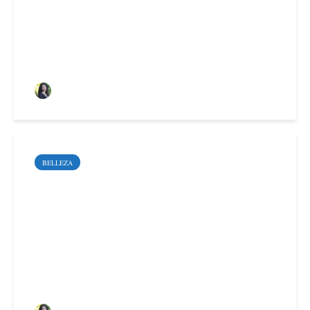
Sara Santoyo Salgado
BELLEZA
7 beneficios de los
tratamientos no
quirúrgicos para marcar
la mandíbula