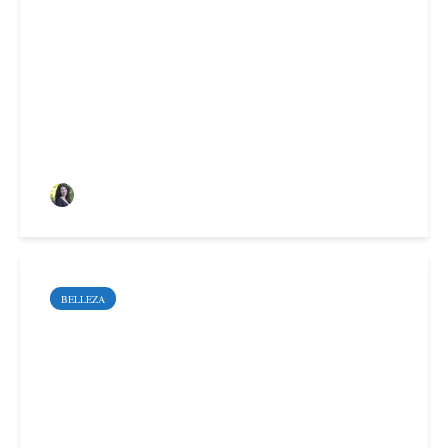
Cómo mejorar el arco de
Cupido con medicina
estética
Sara Santoyo Salgado
BELLEZA
Diferencias entre láser
Diodo y láser Alejandrita