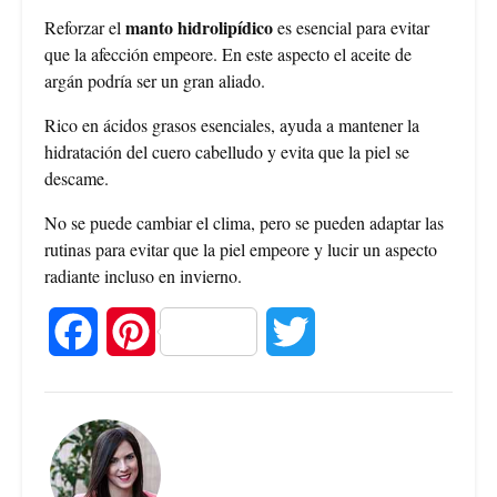
manto hidrolipídico
Reforzar el
es esencial para evitar
que la afección empeore. En este aspecto el aceite de
argán podría ser un gran aliado.
Rico en ácidos grasos esenciales, ayuda a mantener la
hidratación del cuero cabelludo y evita que la piel se
descame.
No se puede cambiar el clima, pero se pueden adaptar las
rutinas para evitar que la piel empeore y lucir un aspecto
radiante incluso en invierno.
F
P
T
a
i
w
c
n
i
e
t
t