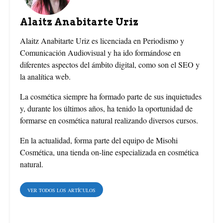
b
e
t
Alaitz Anabitarte Uriz
o
r
e
Alaitz Anabitarte Uriz es licenciada en Periodismo y
Comunicación Audiovisual y ha ido formándose en
o
e
r
diferentes aspectos del ámbito digital, como son el SEO y
la analítica web.
k
s
La cosmética siempre ha formado parte de sus inquietudes
t
y, durante los últimos años, ha tenido la oportunidad de
formarse en cosmética natural realizando diversos cursos.
En la actualidad, forma parte del equipo de Misohi
Cosmética, una tienda on-line especializada en cosmética
natural.
VER TODOS LOS ARTÍCULOS