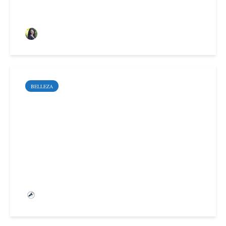
Sara Santoyo Salgado
BELLEZA
6 tips para escoger tu
perfume perfecto
Equipo de Apréndete