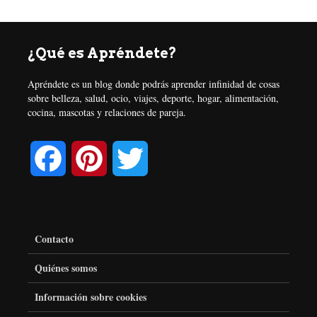
¿Qué es Apréndete?
Apréndete es un blog donde podrás aprender infinidad de cosas
sobre belleza, salud, ocio, viajes, deporte, hogar, alimentación,
cocina, mascotas y relaciones de pareja.
F
P
T
a
i
w
c
n
i
Contacto
e
t
t
Quiénes somos
Información sobre cookies
b
e
t