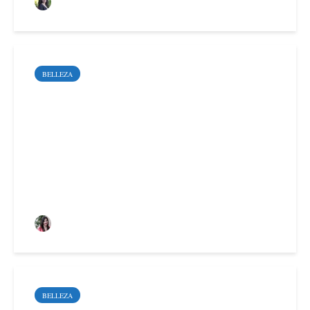
Sara Santoyo Salgado
BELLEZA
Aceite esencial de
ravintsara: refuerza tu
sistema inmunitario
Alaitz Anabitarte Uriz
BELLEZA