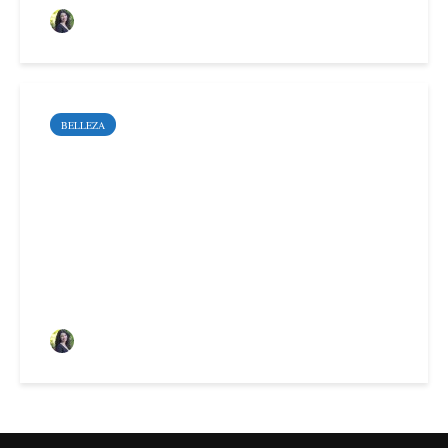
Sara Santoyo Salgado
BELLEZA
Diferencias entre láser
Diodo y láser Alejandrita
Sara Santoyo Salgado