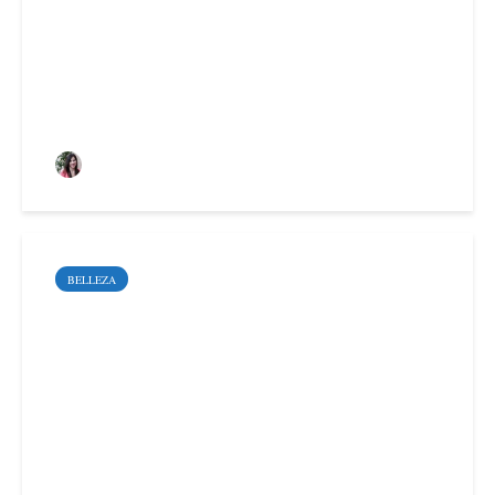
gravemente la salud de
tu piel
Alaitz Anabitarte Uriz
BELLEZA
Cómo mejorar el arco de
Cupido con medicina
estética