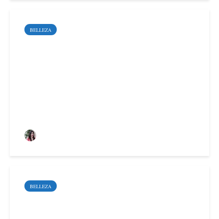
BELLEZA
Aceite esencial de
ravintsara: refuerza tu
sistema inmunitario
Alaitz Anabitarte Uriz
BELLEZA
El invierno puede dañar