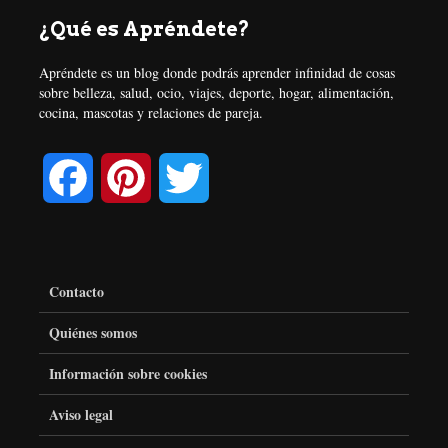
¿Qué es Apréndete?
Apréndete es un blog donde podrás aprender infinidad de cosas
sobre belleza, salud, ocio, viajes, deporte, hogar, alimentación,
cocina, mascotas y relaciones de pareja.
F
P
T
a
i
w
c
n
i
Contacto
e
t
t
Quiénes somos
Información sobre cookies
b
e
t
Aviso legal
o
r
e