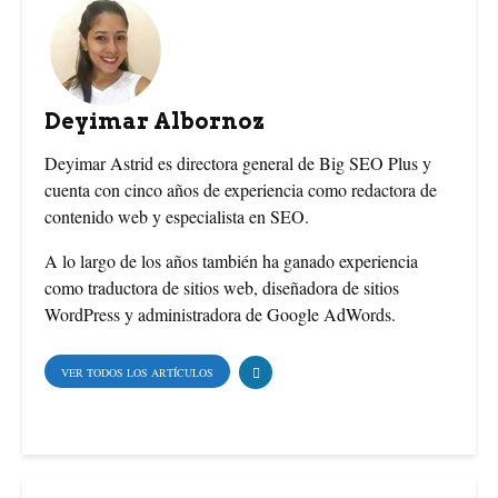
c
n
i
e
t
t
b
e
t
Deyimar Albornoz
o
r
e
Deyimar Astrid es directora general de Big SEO Plus y
cuenta con cinco años de experiencia como redactora de
o
e
r
contenido web y especialista en SEO.
k
s
A lo largo de los años también ha ganado experiencia
como traductora de sitios web, diseñadora de sitios
t
WordPress y administradora de Google AdWords.
VER TODOS LOS ARTÍCULOS