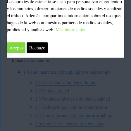
tiempo
Las cookies de este sitio se usan para personalizar el contenido
y los anuncios, ofrecer funciones de medios sociales y analizar
el tráfico. Además, compartimos información sobre el uso que
Deyimar Albornoz
13 agosto, 2017
hagas de la web con nuestros partners de medios sociales,
Todas quisiéramos poder tener un maquillaje que fuese
publicidad y análisis web.
Más información
sencillo y rápido, pero además que nos dure más tiempo,
cómo puedes
mantener el
es por esto que te contamos
Acepto
Rechazo
maquillaje por más tiempo
.
Índice de contenidos
1
Cómo mantener el maquillaje por más tiempo
1.1
Necesitamos un lienzo limpio
1.2
Conoce tu piel
1.3
Productos ideales y de buena calidad
1.4
Hidrata tu piel con un evaporizador
1.5
Nueva forma de pintar nuestros labios
1.6
Que las pestañas no queden atrás