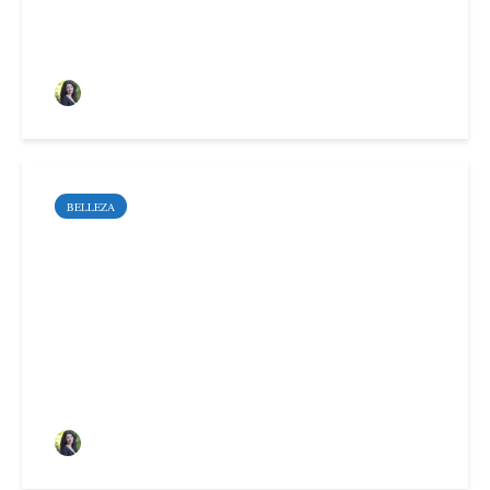
Sara Santoyo Salgado
BELLEZA
7 beneficios de los
tratamientos no
quirúrgicos para marcar
la mandíbula
Sara Santoyo Salgado