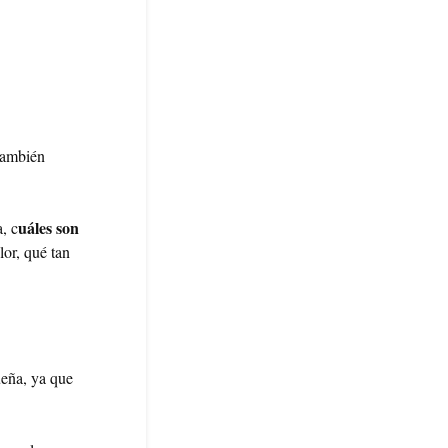
también
uáles son
, c
lor, qué tan
queña, ya que