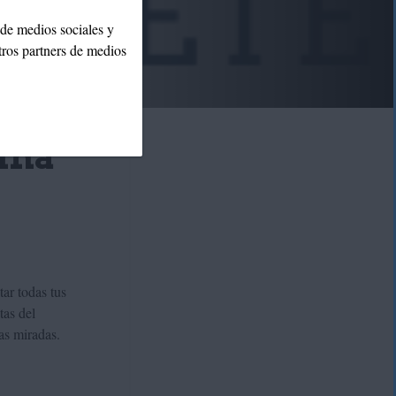
 de medios sociales y
tros partners de medios
una
ar todas tus
tas del
las miradas.