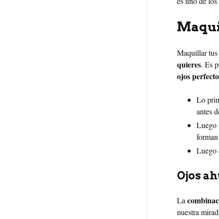
es uno de los
Maquil
Maquillar tus
quieres
. Es 
ojos perfecto
Lo prim
antes d
Luego a
forman 
Luego d
Ojos a
combinaci
La
nuestra mirad