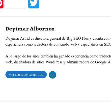
P
T
i
w
n
i
Deyimar Albornoz
t
t
Deyimar Astrid es directora general de Big SEO Plus y cuenta con 
experiencia como redactora de contenido web y especialista en SE
e
t
A lo largo de los años también ha ganado experiencia como traducto
r
e
web, diseñadora de sitios WordPress y administradora de Google 
e
r
VER TODOS LOS ARTÍCULOS
s
t