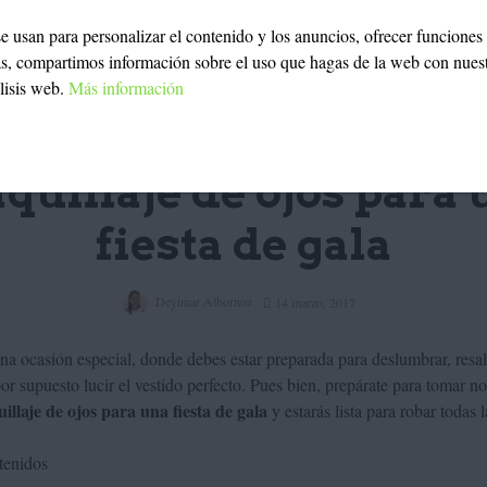
 se usan para personalizar el contenido y los anuncios, ofrecer funciones
ás, compartimos información sobre el uso que hagas de la web con nues
álisis web.
Más información
BELLEZA
MAQUILLAJE
quillaje de ojos para 
fiesta de gala
Deyimar Albornoz
14 marzo, 2017
na ocasión especial, donde debes estar preparada para deslumbrar, resalt
or supuesto lucir el vestido perfecto. Pues bien, prepárate para tomar no
illaje de ojos para una fiesta de gala
y estarás lista para robar todas 
tenidos