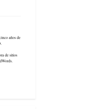
cinco años de
O.
ra de sitios
AdWords.