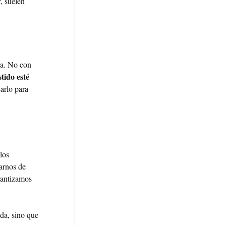
, suelen
ra. No con
stido esté
arlo para
los
arnos de
rantizamos
ada, sino que