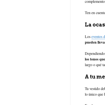
complemento d
Ten en cuenta,
La ocas
Los
eventos d
pueden lleva
Dependiendo d
los tonos qu
largo o qué ta
A tu m
Tu vestido de
lo único que 