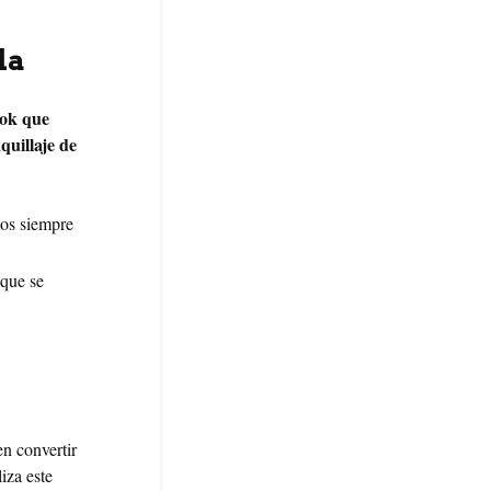
la
ook que
quillaje de
mos siempre
 que se
en convertir
iza este