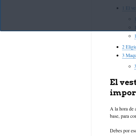
1
El ve
2
Eligi
3
Maquil
El ves
impor
A la hora de a
base, para con
Debes por eso