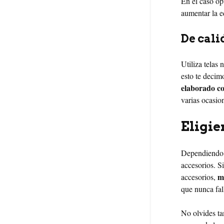
En el caso op
aumentar la e
De cali
Utiliza telas
esto te decim
elaborado co
varias ocasio
Eligie
Dependiendo de
accesorios. S
m
accesorios,
que nunca fal
No olvides ta