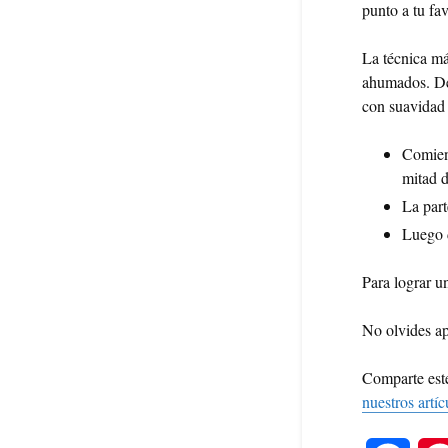
punto a tu fav
La técnica má
ahumados. Deb
con suavidad 
Comienz
mitad d
La part
Luego d
Para lograr u
No olvides ap
Comparte este
nuestros artíc