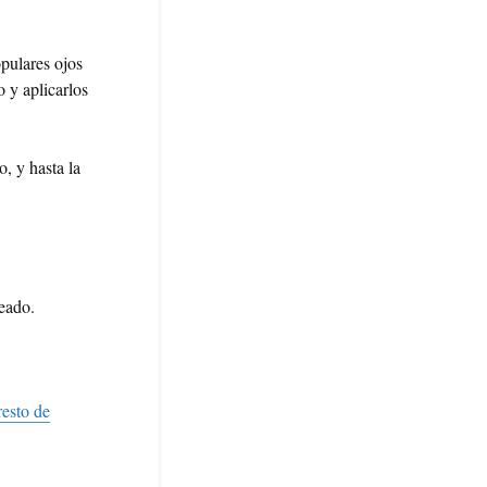
opulares ojos
 y aplicarlos
, y hasta la
eado.
resto de