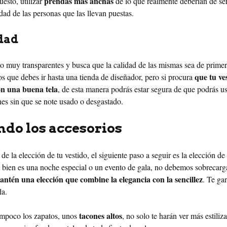
prendas más anchas
uesto, utilizar
de lo que realmente deberían de ser
dad de las personas que las llevan puestas.
dad
 no muy transparentes y busca que la calidad de las mismas sea de prime
que tu ve
os que debes ir hasta una tienda de diseñador, pero si procura
n una buena tela
, de esta manera podrás estar segura de que podrás us
nes sin que se note usado o desgastado.
ndo los accesorios
 la elección de tu vestido, el siguiente paso a seguir es la elección de 
i bien es una noche especial o un evento de gala, no debemos sobrecarg
antén una elección que combine la elegancia con la sencillez
. Te ga
la.
tacones altos
mpoco los zapatos, unos
, no solo te harán ver más estiliz