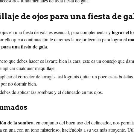
 accesorios fundamentales de toda fiesta de gala.
laje de ojos para una fiesta de ga
lograr el l
 ojos en una fiesta de gala es esencial, para complementar y
ma
por ello que a continuación te daremos la mejor técnica para lograr el
 para una fiesta de gala
.
ero que debes hacer es lavarte bien la cara, este es un consejo que da
e aplicar cualquier maquillaje.
plicar el corrector de arrugas, así lograrás quitar un poco estas bolsitas
por no dormir bien.
ebes de aplicar las sombras y el delineado en tus ojos.
humados
ón de la sombra
, en conjunto del buen uso del delineador, nos permit
a en una con un tono misterioso, haciéndola a su vez más atrayente. Util