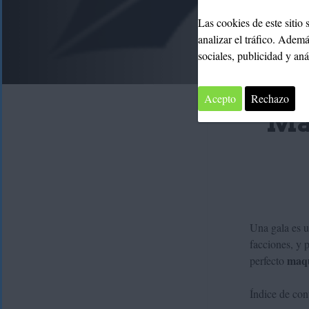
Las cookies de este sitio
analizar el tráfico. Adem
sociales, publicidad y an
Acepto
Rechazo
Ma
Una gala es u
facciones, y p
maqu
perfecto
Índice de con