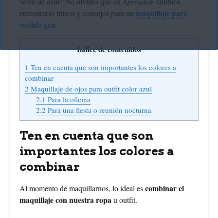
vestir de azul? No olvides que en
Apréndete
también
maquillaje para
encontrarás trucos y consejos para un
vestido gris
.
Índice de contenidos
1
Ten en cuenta que son importantes los colores a
combinar
2
Maquillaje de ojos para outfit color azul
2.1
Para la oficina
2.2
Para una fiesta o reunión nocturna
Ten en cuenta que son
importantes los colores a
combinar
combinar el
Al momento de maquillarnos, lo ideal es
maquillaje con nuestra ropa
u outfit.