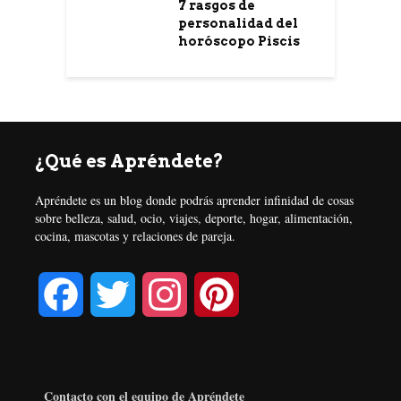
7 rasgos de
personalidad del
horóscopo Piscis
¿Qué es Apréndete?
Apréndete es un blog donde podrás aprender infinidad de cosas
sobre belleza, salud, ocio, viajes, deporte, hogar, alimentación,
cocina, mascotas y relaciones de pareja.
F
T
I
P
a
w
n
i
c
i
s
n
Contacto con el equipo de Apréndete