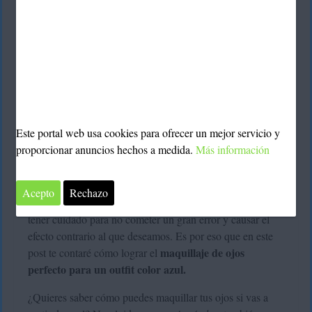
Este portal web usa cookies para ofrecer un mejor servicio y
proporcionar anuncios hechos a medida.
Más información
El maquillaje, como hemos mencionado en ocasiones
anteriores, es fundamental para lograr el look que hemos
Acepto
Rechazo
soñado, pero para esto debemos hacerlo bien, debemos
tener cuidado para no cometer un gran error y causar el
efecto contrario al que deseamos. Es por eso que en este
maquillaje de ojos
post te contaré cómo lograr el
perfecto para un outfit color azul.
¿Quieres saber cómo puedes maquillar tus ojos si vas a