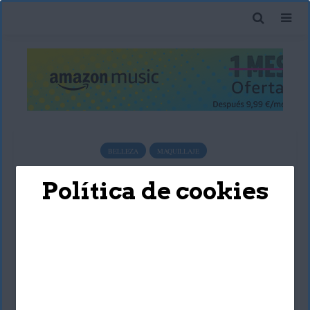
BELLEZA
MAQUILLAJE
Maquillaje de ojos para
Política de cookies
outfit color azul
Deyimar Albornoz
20 marzo, 2017