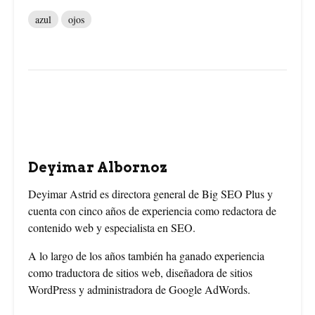
a
i
w
azul
ojos
c
n
i
e
t
t
b
e
t
o
r
e
o
e
r
Deyimar Albornoz
k
s
Deyimar Astrid es directora general de Big SEO Plus y
cuenta con cinco años de experiencia como redactora de
t
contenido web y especialista en SEO.
A lo largo de los años también ha ganado experiencia
como traductora de sitios web, diseñadora de sitios
WordPress y administradora de Google AdWords.