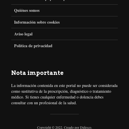
e
t
t
t
Quiénes somos
Información sobre cookies
b
t
a
e
Aviso legal
o
e
g
r
Política de privacidad
o
r
r
e
k
a
s
Nota importante
m
t
La información contenida en este portal no puede ser considerada
como sustitutiva de la prescripción, diagnóstico o tratamiento
médico. Si tienes cualquier enfermedad o dolencia debes
consultar con un profesional de la salud.
Copyright © 2022. Creado por
Didesco
.