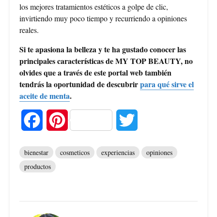
los mejores tratamientos estéticos a golpe de clic,
invirtiendo muy poco tiempo y recurriendo a opiniones
reales.
Si te apasiona la belleza y te ha gustado conocer las
principales características de MY TOP BEAUTY, no
olvides que a través de este portal web también
tendrás la oportunidad de descubrir
para qué sirve el
aceite de menta
.
F
P
T
a
i
w
bienestar
cosmeticos
experiencias
opiniones
c
n
i
productos
e
t
t
b
e
t