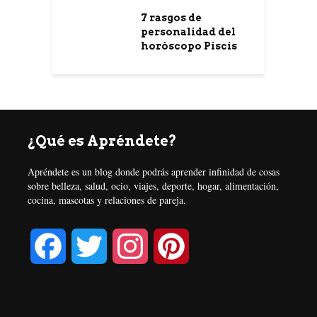
7 rasgos de
personalidad del
horóscopo Piscis
¿Qué es Apréndete?
Apréndete es un blog donde podrás aprender infinidad de cosas
sobre belleza, salud, ocio, viajes, deporte, hogar, alimentación,
cocina, mascotas y relaciones de pareja.
F
T
I
P
a
w
n
i
c
i
s
n