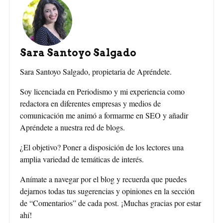
o
r
e
o
e
r
Sara Santoyo Salgado
k
s
Sara Santoyo Salgado, propietaria de Apréndete.
t
Soy licenciada en Periodismo y mi experiencia como
redactora en diferentes empresas y medios de
comunicación me animó a formarme en SEO y añadir
Apréndete a nuestra red de blogs.
¿El objetivo? Poner a disposición de los lectores una
amplia variedad de temáticas de interés.
Anímate a navegar por el blog y recuerda que puedes
dejarnos todas tus sugerencias y opiniones en la sección
de “Comentarios” de cada post. ¡Muchas gracias por estar
ahí!