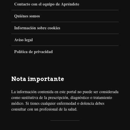
Contacto con el equipo de Apréndete
e
t
t
t
Quiénes somos
Información sobre cookies
b
t
a
e
Aviso legal
o
e
g
r
Política de privacidad
o
r
r
e
k
a
s
Nota importante
m
t
La información contenida en este portal no puede ser considerada
como sustitutiva de la prescripción, diagnóstico o tratamiento
médico. Si tienes cualquier enfermedad o dolencia debes
consultar con un profesional de la salud.