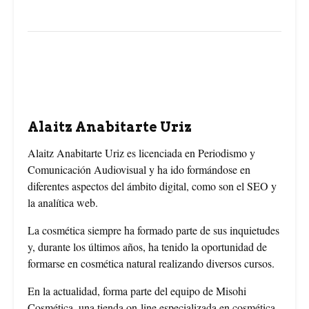
e
t
t
b
e
t
o
r
e
o
e
r
Alaitz Anabitarte Uriz
k
s
Alaitz Anabitarte Uriz es licenciada en Periodismo y
Comunicación Audiovisual y ha ido formándose en
t
diferentes aspectos del ámbito digital, como son el SEO y
la analítica web.
La cosmética siempre ha formado parte de sus inquietudes
y, durante los últimos años, ha tenido la oportunidad de
formarse en cosmética natural realizando diversos cursos.
En la actualidad, forma parte del equipo de Misohi
Cosmética, una tienda on-line especializada en cosmética