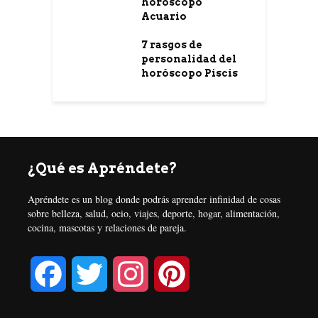
horóscopo
Acuario
7 rasgos de
personalidad del
horóscopo Piscis
¿Qué es Apréndete?
Apréndete es un blog donde podrás aprender infinidad de cosas
sobre belleza, salud, ocio, viajes, deporte, hogar, alimentación,
cocina, mascotas y relaciones de pareja.
F
T
I
P
a
w
n
i