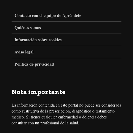
c
i
s
n
Contacto con el equipo de Apréndete
e
t
t
t
Quiénes somos
Información sobre cookies
b
t
a
e
Aviso legal
o
e
g
r
Política de privacidad
o
r
r
e
k
a
s
Nota importante
m
t
La información contenida en este portal no puede ser considerada
como sustitutiva de la prescripción, diagnóstico o tratamiento
médico. Si tienes cualquier enfermedad o dolencia debes
consultar con un profesional de la salud.