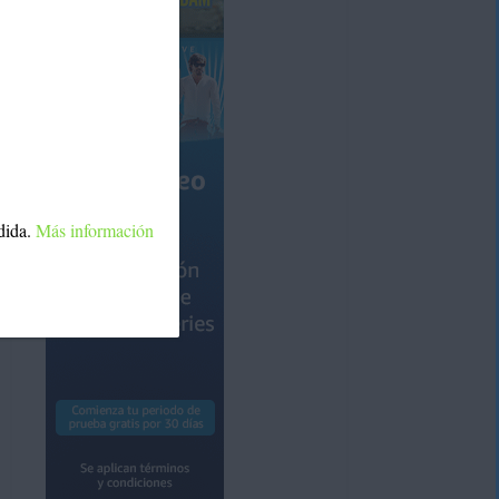
dida.
Más información