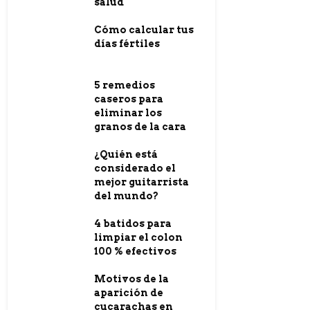
salud
Cómo calcular tus
días fértiles
5 remedios
caseros para
eliminar los
granos de la cara
¿Quién está
considerado el
mejor guitarrista
del mundo?
4 batidos para
limpiar el colon
100 % efectivos
Motivos de la
aparición de
cucarachas en