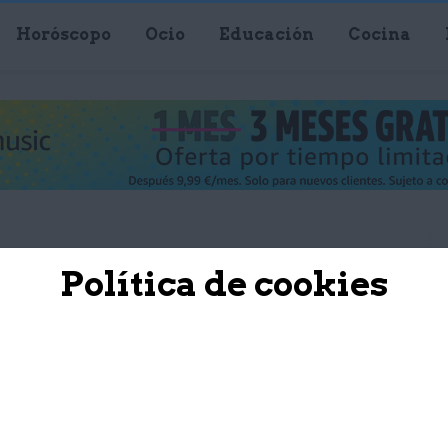
Horóscopo
Ocio
Educación
Cocina
Política de cookies
PIEL
natural es mejor
a tu piel?
abitarte Uriz
19 noviembre, 2021