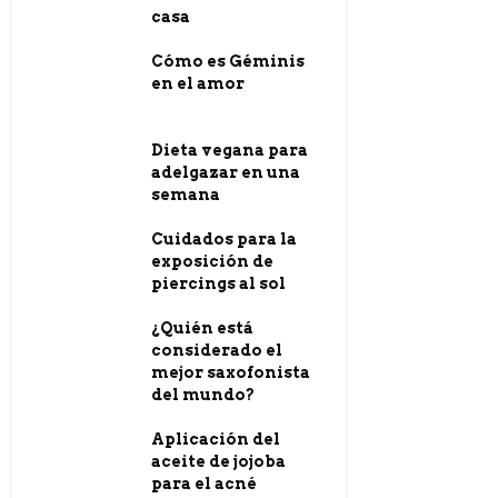
casa
Cómo es Géminis
en el amor
Dieta vegana para
adelgazar en una
semana
Cuidados para la
exposición de
piercings al sol
¿Quién está
considerado el
mejor saxofonista
del mundo?
Aplicación del
aceite de jojoba
para el acné