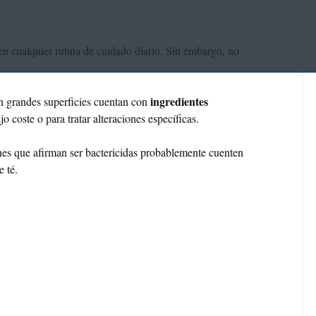
n cualquier rutina de cuidado diario. Sin embargo, no
ingredientes
n grandes superficies cuentan con
o coste o para tratar alteraciones específicas.
nes que afirman ser bactericidas probablemente cuenten
e té.