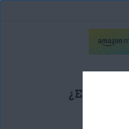
¿El jabón 
par
Alaitz An