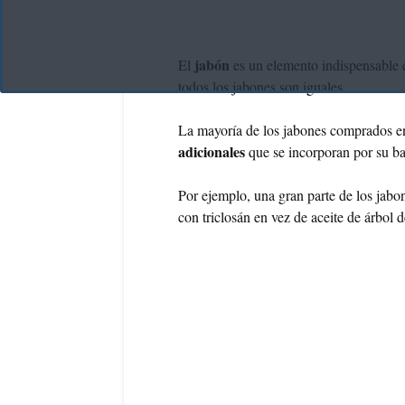
jabón
El
es un elemento indispensable e
todos los jabones son iguales.
La mayoría de los jabones comprados e
adicionales
que se incorporan por su baj
Por ejemplo, una gran parte de los jabo
con triclosán en vez de aceite de árbol d