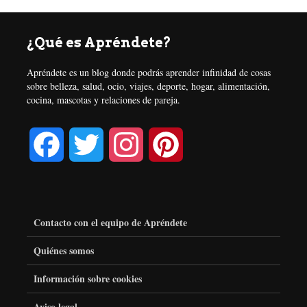
¿Qué es Apréndete?
Apréndete es un blog donde podrás aprender infinidad de cosas
sobre belleza, salud, ocio, viajes, deporte, hogar, alimentación,
cocina, mascotas y relaciones de pareja.
F
T
I
P
a
w
n
i
c
i
s
n
Contacto con el equipo de Apréndete
e
t
t
t
Quiénes somos
Información sobre cookies
b
t
a
e
Aviso legal