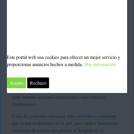
Este portal web usa cookies para ofrecer un mejor servicio y
por qué envejece la piel
Saber
nos puede ayudar a
proporcionar anuncios hechos a medida.
Más información
retrasar la aparición de arrugas, bolsas, ojeras y otros
signos relacionados con el paso del tiempo.
Acepto
Rechazo
El envejecimiento es un proceso natural donde participan
tanto factores internos (intrínsecos) como externos
(extrínsecos).
cosméticos antiedad
Cada día podemos encontrar más
que evitan el deterioro de la piel, pero ambos fenómenos
conducen de manera progresiva al desgaste de la