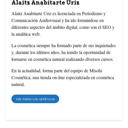
Alaitz Anabitarte Uriz
o
r
e
Alaitz Anabitarte Uriz es licenciada en Periodismo y
Comunicación Audiovisual y ha ido formándose en
o
e
r
diferentes aspectos del ámbito digital, como son el SEO y
la analítica web.
k
s
La cosmética siempre ha formado parte de sus inquietudes
t
y, durante los últimos años, ha tenido la oportunidad de
formarse en cosmética natural realizando diversos cursos.
En la actualidad, forma parte del equipo de Misohi
Cosmética, una tienda on-line especializada en cosmética
natural.
VER TODOS LOS ARTÍCULOS