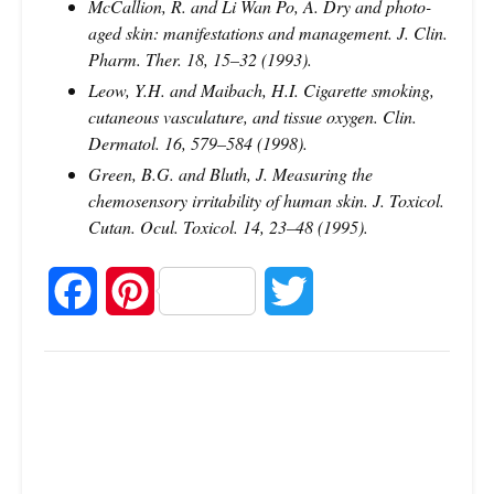
McCallion, R. and Li Wan Po, A. Dry and photo-
aged skin: manifestations and management. J. Clin.
Pharm. Ther. 18, 15–32 (1993).
Leow, Y.H. and Maibach, H.I. Cigarette smoking,
cutaneous vasculature, and tissue oxygen. Clin.
Dermatol. 16, 579–584 (1998).
Green, B.G. and Bluth, J. Measuring the
chemosensory irritability of human skin.
J. Toxicol.
Cutan. Ocul. Toxicol. 14, 23–48 (1995).
F
P
T
a
i
w
c
n
i
e
t
t
b
e
t