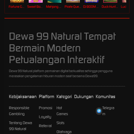
Fortune Gems 500
Sweet Bonanza 2500
Mahjong Ways 2
Pirate Quest 1000
DJ BOOM BOOM
Duck Hunters
Lucky Ne
Dewa 99 Natural Tempat
Bermain Modern
Petualangan Interaktif
Dewa 99 Natural platform permainan digital berkualitas sehingga pengguna
merasakan pengalaman hiburan modern saat bersama Dewa99.
Kebijaksanaan
Platform
Kategori
Dukungan
Komunitas
Responsible
Promosi
Hot
Telegra
Gambling
Games
m
Loyalty
Tentang Dewa
Slots
Referral
99 Natural
Olahraga