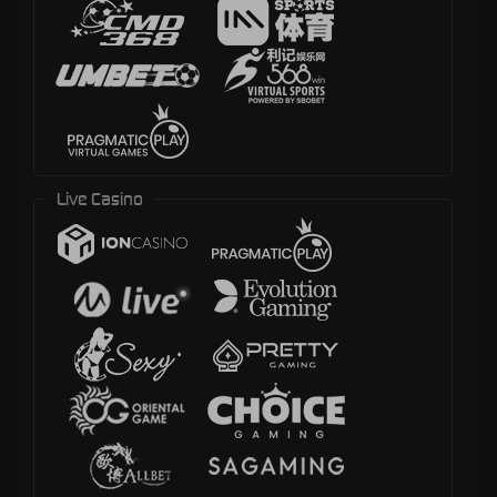
Live Casino