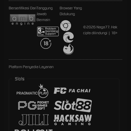
Bersertifikasi Dari
Tanggung
Browser Yang
Jawab
Didukung
Bermain
©2026 Naga77. Hak
cipta dilindungi | 18+
Platform Penyedia Layanan
Slots