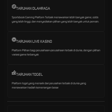
TARUHAN OLAHRAGA
Sportsbook Gaming Platform Terbaik menawarkan lebih banyak game, odds
yang lebih tinggi, dan menyediakan pilihan yang lebih banyak untuk pemain.
TARUHAN LIVE KASINO
Platform Pilihan bagi perusahaan-perusahaan terbaik di dunia, dengan pilihan
variasi game terbanyak
TARUHAN TOGEL
Platform togel yang menarik dari perusahan terbaik di dunia yang
menawarkan hadiah kemenangan besar