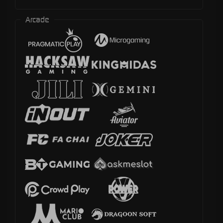
Arcade