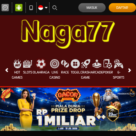
MASUK
DAFTAR
HOT
SLOTS
OLAHRAGA
LIVE
RACE
TOGEL
CRASH
ARCADE
POKER
E-
SABUN
GAMES
CASINO
GAME
SPORTS
AYAM