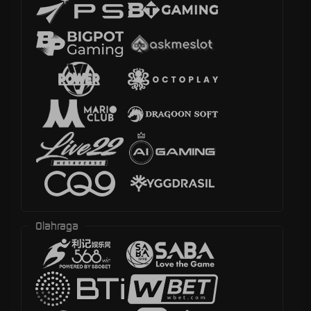
Olahraga