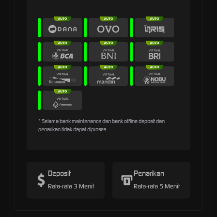
* Selama bank maintenance dan bank offline deposit dan
penarikan tidak dapat diproses
Deposit
Penarikan
Rata-rata 3 Menit
Rata-rata 5 Menit