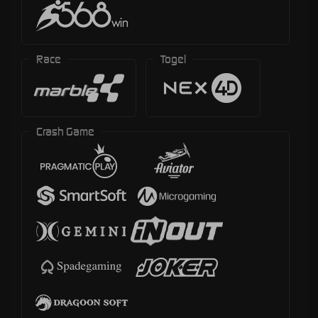
Race
Togel
Crash Game