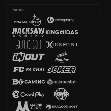
Arcade