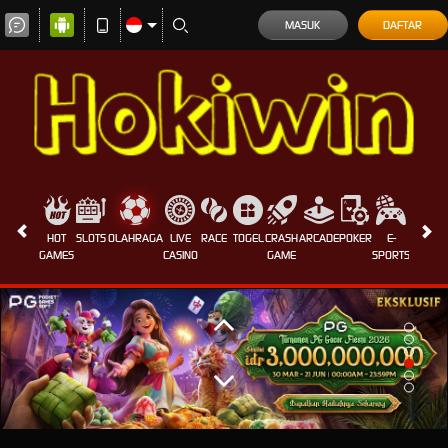
MASUK
DAFTAR
HOT
SLOTS
OLAHRAGA
LIVE
RACE
TOGEL
CRASH
ARCADE
POKER
E-
SABUN
GAMES
CASINO
GAME
SPORTS
AYAM