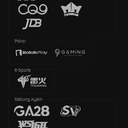
Poker
E-Sports
Sabung Ayam