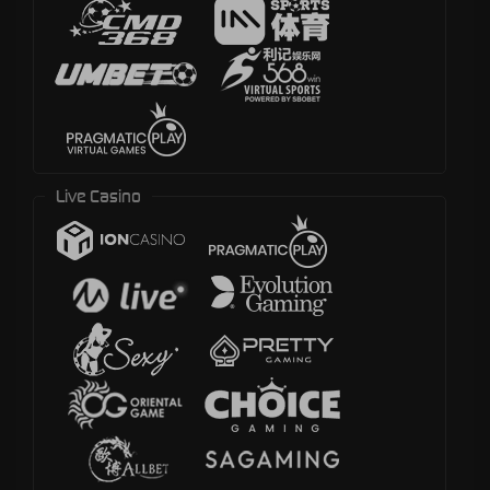
Live Casino