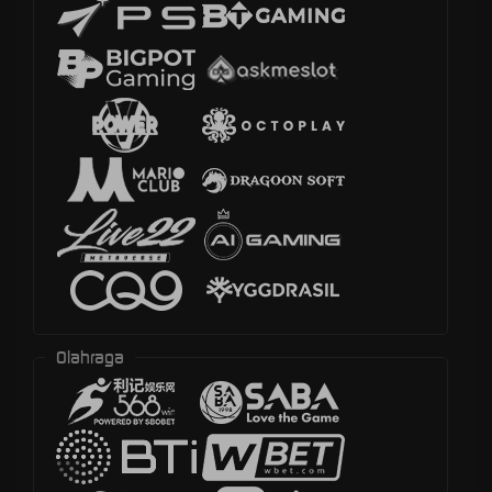
Olahraga