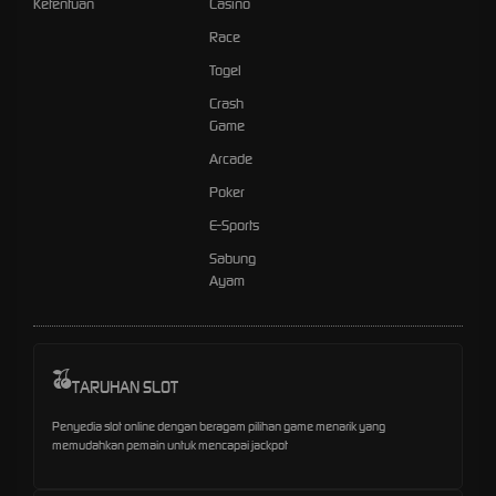
Ketentuan
Casino
Race
Togel
Crash
Game
Arcade
Poker
E-Sports
Sabung
Ayam
TARUHAN SLOT
Penyedia slot online dengan beragam pilihan game menarik yang
memudahkan pemain untuk mencapai jackpot