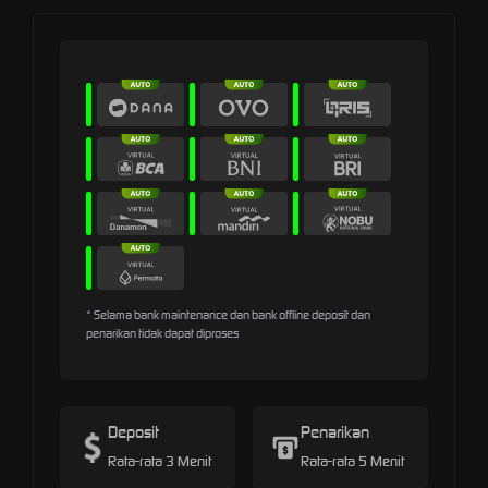
* Selama bank maintenance dan bank offline deposit dan
penarikan tidak dapat diproses
Deposit
Penarikan
Rata-rata 3 Menit
Rata-rata 5 Menit