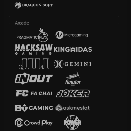
Arcade