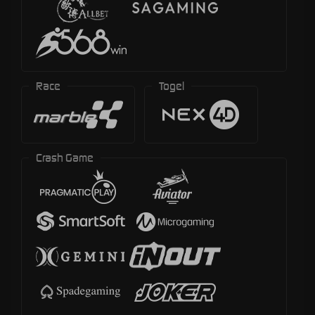
Race
Togel
Crash Game