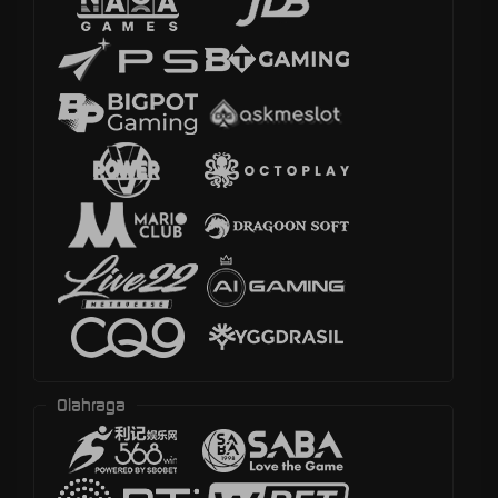
Olahraga