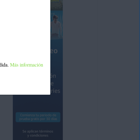
dida.
Más información