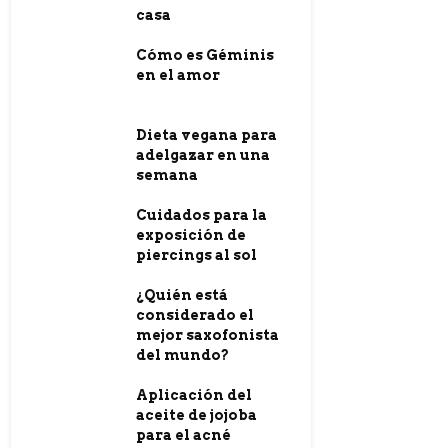
casa
Cómo es Géminis
en el amor
Dieta vegana para
adelgazar en una
semana
Cuidados para la
exposición de
piercings al sol
¿Quién está
considerado el
mejor saxofonista
del mundo?
Aplicación del
aceite de jojoba
para el acné