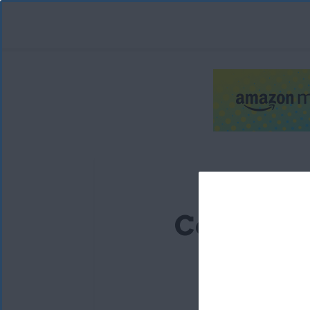
Cómo sab
leído 
W