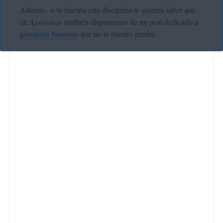
Además, si te fascina esta disciplina te gustará saber que
en
Apréndete
también disponemos de un post dedicado a
pianistas famosos
que no te puedes perder.