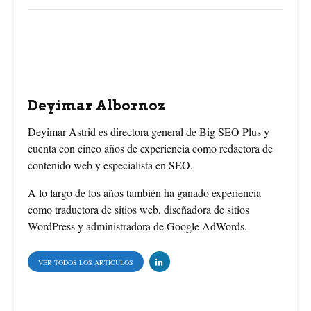
e
t
t
b
e
t
o
r
e
o
e
r
Deyimar Albornoz
k
s
Deyimar Astrid es directora general de Big SEO Plus y
cuenta con cinco años de experiencia como redactora de
t
contenido web y especialista en SEO.
A lo largo de los años también ha ganado experiencia
como traductora de sitios web, diseñadora de sitios
WordPress y administradora de Google AdWords.
VER TODOS LOS ARTÍCULOS