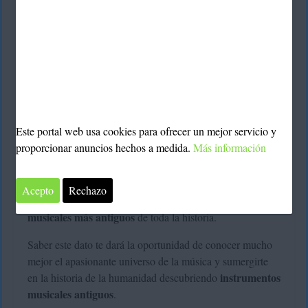
Este portal web usa cookies para ofrecer un mejor servicio y
proporcionar anuncios hechos a medida.
Más información
La música es quizás una de las artes más antiguas de la
historia. Por eso, en esta ocasión hemos preparado un post
Acepto
Rechazo
cuáles son los seis instrumentos
en el que podremos ver
musicales más antiguos
de toda la historia.
Saber este dato te dará la oportunidad de conocer mucho
mejor el apasionante universo de la música y sumergirte
instrumentos
en la historia de la humanidad descubriendo
musicales antiguos
.