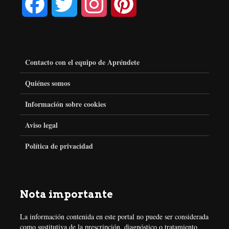
F
T
I
P
a
w
n
i
c
i
s
n
Contacto con el equipo de Apréndete
e
t
t
t
Quiénes somos
Información sobre cookies
b
t
a
e
Aviso legal
o
e
g
r
Política de privacidad
o
r
r
e
k
a
s
Nota importante
m
t
La información contenida en este portal no puede ser considerada
como sustitutiva de la prescripción, diagnóstico o tratamiento