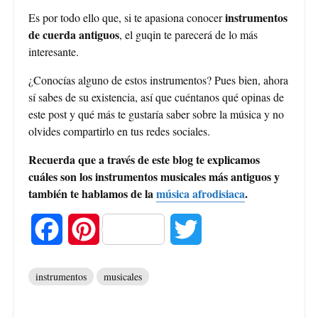
instrumentos
Es por todo ello que, si te apasiona conocer
de cuerda antiguos
, el guqin te parecerá de lo más
interesante.
¿Conocías alguno de estos instrumentos? Pues bien, ahora
sí sabes de su existencia, así que cuéntanos qué opinas de
este post y qué más te gustaría saber sobre la música y no
olvides compartirlo en tus redes sociales.
Recuerda que a través de este blog te explicamos
cuáles son los instrumentos musicales más antiguos y
también te hablamos de la
música afrodisiaca
.
F
P
T
a
i
w
instrumentos
musicales
c
n
i