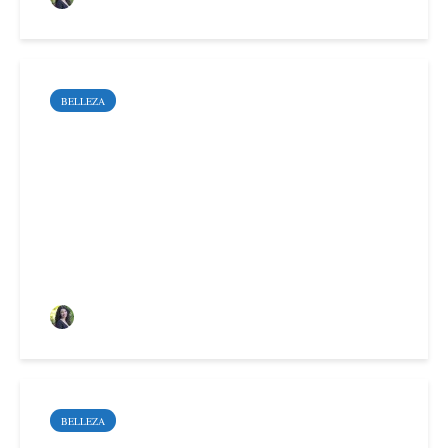
BELLEZA
7 beneficios de los
tratamientos no
quirúrgicos para marcar
la mandíbula
Sara Santoyo Salgado
BELLEZA