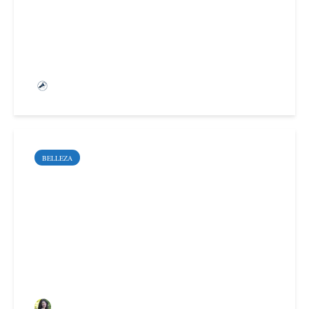
Equipo de Apréndete
BELLEZA
Cómo mantener tus joyas
de oro y plata
Sara Santoyo Salgado