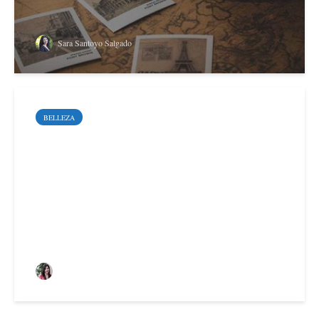
Sara Santoyo Salgado
BELLEZA
El invierno puede dañar
gravemente la salud de
tu piel
Alaitz Anabitarte Uriz