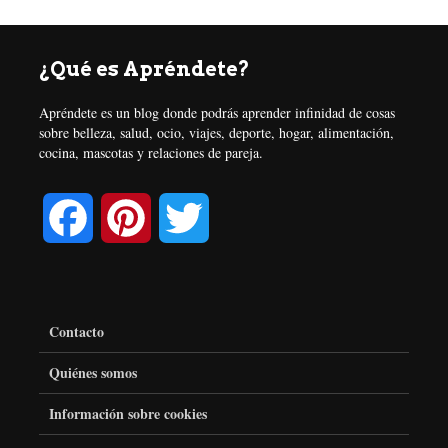
¿Qué es Apréndete?
Apréndete es un blog donde podrás aprender infinidad de cosas
sobre belleza, salud, ocio, viajes, deporte, hogar, alimentación,
cocina, mascotas y relaciones de pareja.
F
P
T
a
i
w
c
n
i
Contacto
e
t
t
Quiénes somos
Información sobre cookies
b
e
t