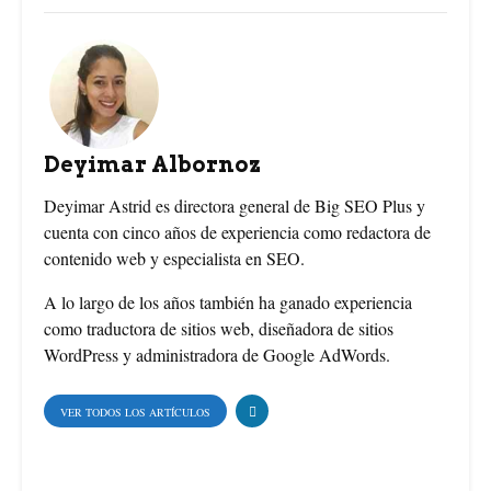
a
i
w
c
n
i
e
t
t
b
e
t
Deyimar Albornoz
o
r
e
Deyimar Astrid es directora general de Big SEO Plus y
cuenta con cinco años de experiencia como redactora de
o
e
r
contenido web y especialista en SEO.
k
s
A lo largo de los años también ha ganado experiencia
como traductora de sitios web, diseñadora de sitios
t
WordPress y administradora de Google AdWords.
VER TODOS LOS ARTÍCULOS