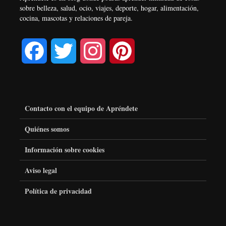
sobre belleza, salud, ocio, viajes, deporte, hogar, alimentación,
cocina, mascotas y relaciones de pareja.
F
T
I
P
a
w
n
i
c
i
s
n
Contacto con el equipo de Apréndete
e
t
t
t
Quiénes somos
Información sobre cookies
b
t
a
e
Aviso legal
o
e
g
r
Política de privacidad
o
r
r
e