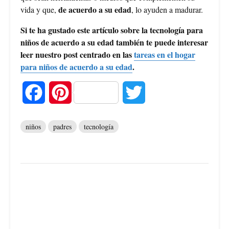
de acuerdo a su edad
vida y que,
, lo ayuden a madurar.
Si te ha gustado este artículo sobre la tecnología para
niños de acuerdo a su edad también te puede interesar
leer nuestro post centrado en las
tareas en el hogar
para niños de acuerdo a su edad
.
F
P
T
a
i
w
niños
padres
tecnología
c
n
i
e
t
t
b
e
t
o
r
e
o
e
r