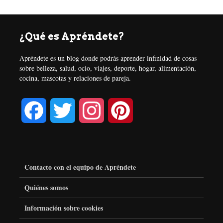
¿Qué es Apréndete?
Apréndete es un blog donde podrás aprender infinidad de cosas
sobre belleza, salud, ocio, viajes, deporte, hogar, alimentación,
cocina, mascotas y relaciones de pareja.
F
T
I
P
a
w
n
i
c
i
s
n
Contacto con el equipo de Apréndete
e
t
t
t
Quiénes somos
Información sobre cookies
b
t
a
e