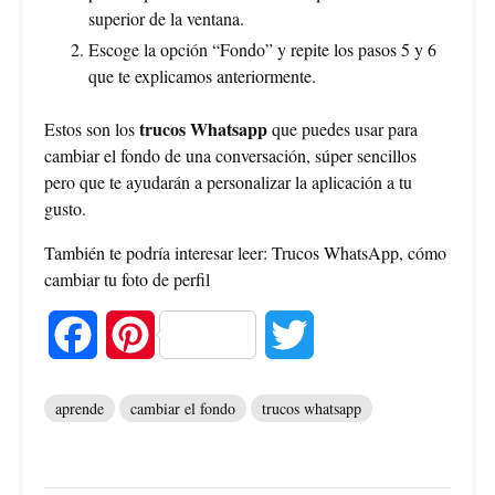
superior de la ventana.
Escoge la opción “Fondo” y repite los pasos 5 y 6
que te explicamos anteriormente.
trucos Whatsapp
Estos son los
que puedes usar para
cambiar el fondo de una conversación, súper sencillos
pero que te ayudarán a personalizar la aplicación a tu
gusto.
También te podría interesar leer: Trucos WhatsApp, cómo
cambiar tu foto de perfil
F
P
T
a
i
w
aprende
cambiar el fondo
trucos whatsapp
c
n
i
e
t
t