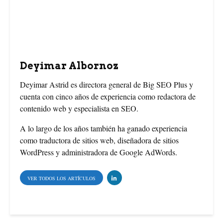
b
e
t
o
r
e
o
e
r
Deyimar Albornoz
k
s
Deyimar Astrid es directora general de Big SEO Plus y
cuenta con cinco años de experiencia como redactora de
t
contenido web y especialista en SEO.
A lo largo de los años también ha ganado experiencia
como traductora de sitios web, diseñadora de sitios
WordPress y administradora de Google AdWords.
VER TODOS LOS ARTÍCULOS