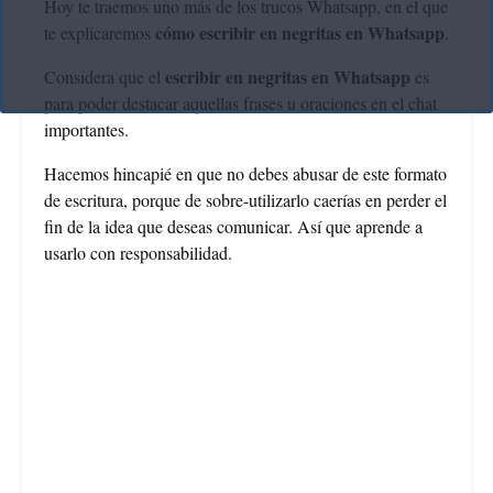
Hoy te traemos uno más de los trucos Whatsapp, en el que
cómo escribir en negritas en Whatsapp
te explicaremos
.
escribir en negritas en Whatsapp
Considera que el
es
para poder destacar aquellas frases u oraciones en el chat
importantes.
Hacemos hincapié en que no debes abusar de este formato
de escritura, porque de sobre-utilizarlo caerías en perder el
fin de la idea que deseas comunicar. Así que aprende a
usarlo con responsabilidad.