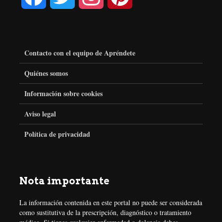
a
w
n
i
c
i
s
n
Contacto con el equipo de Apréndete
e
t
t
t
Quiénes somos
Información sobre cookies
b
t
a
e
Aviso legal
o
e
g
r
Política de privacidad
o
r
r
e
k
a
s
Nota importante
m
t
La información contenida en este portal no puede ser considerada
como sustitutiva de la prescripción, diagnóstico o tratamiento