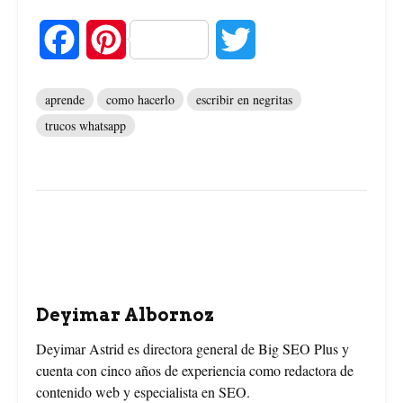
F
P
T
a
i
w
aprende
como hacerlo
escribir en negritas
c
n
i
trucos whatsapp
e
t
t
b
e
t
o
r
e
o
e
r
Deyimar Albornoz
k
s
Deyimar Astrid es directora general de Big SEO Plus y
t
cuenta con cinco años de experiencia como redactora de
contenido web y especialista en SEO.