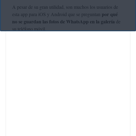
A pesar de su gran utilidad, son muchos los usuarios de
por qué
esta app para iOS y Android que se preguntan
no se guardan las fotos de WhatsApp en la galería
de
su teléfono móvil.