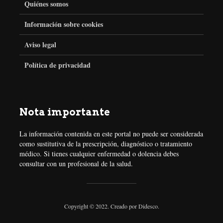
e
t
t
t
Quiénes somos
Información sobre cookies
b
t
a
e
Aviso legal
o
e
g
r
Política de privacidad
o
r
r
e
k
a
s
Nota importante
m
t
La información contenida en este portal no puede ser considerada
como sustitutiva de la prescripción, diagnóstico o tratamiento
médico. Si tienes cualquier enfermedad o dolencia debes
consultar con un profesional de la salud.
Copyright © 2022. Creado por
Didesco
.