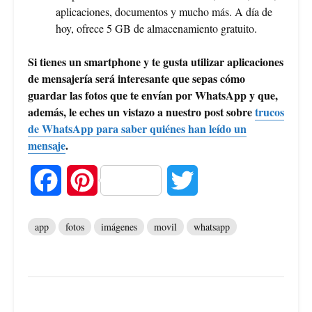
aplicaciones, documentos y mucho más. A día de
hoy, ofrece 5 GB de almacenamiento gratuito.
Si tienes un smartphone y te gusta utilizar aplicaciones
de mensajería será interesante que sepas cómo
guardar las fotos que te envían por WhatsApp y que,
además, le eches un vistazo a nuestro post sobre
trucos
de WhatsApp para saber quiénes han leído un
mensaje
.
F
P
T
a
i
w
app
fotos
imágenes
movil
whatsapp
c
n
i
e
t
t
b
e
t