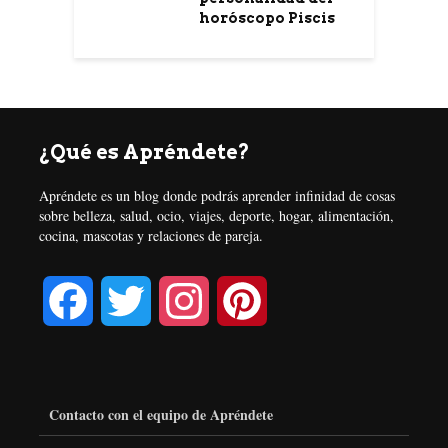
horóscopo Piscis
¿Qué es Apréndete?
Apréndete es un blog donde podrás aprender infinidad de cosas
sobre belleza, salud, ocio, viajes, deporte, hogar, alimentación,
cocina, mascotas y relaciones de pareja.
F
T
I
P
a
w
n
i
c
i
s
n
Contacto con el equipo de Apréndete