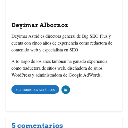
o
r
e
o
e
r
Deyimar Albornoz
k
s
Deyimar Astrid es directora general de Big SEO Plus y
cuenta con cinco años de experiencia como redactora de
t
contenido web y especialista en SEO.
A lo largo de los años también ha ganado experiencia
como traductora de sitios web, diseñadora de sitios
WordPress y administradora de Google AdWords.
VER TODOS LOS ARTÍCULOS
5 comentarios