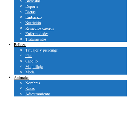
Bienestar
Deporte
Dietas
Embarazo
Nutrición
Remedios caseros
Enfermedades
Tratamientos
Belleza
Tatuajes y piercings
Piel
Cabello
Maquillaje
Moda
Animales
Nombres
Razas
Adiestramiento