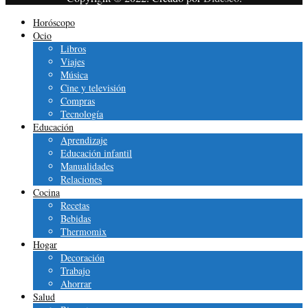
Horóscopo
Ocio
Libros
Viajes
Música
Cine y televisión
Compras
Tecnología
Educación
Aprendizaje
Educación infantil
Manualidades
Relaciones
Cocina
Recetas
Bebidas
Thermomix
Hogar
Decoración
Trabajo
Ahorrar
Salud