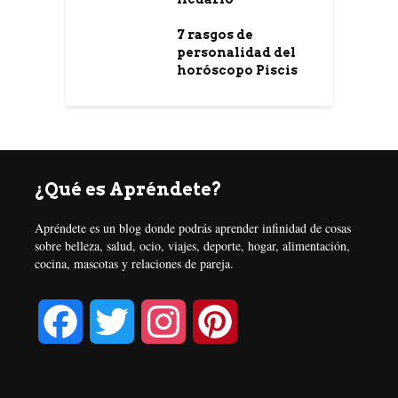
7 rasgos de
personalidad del
horóscopo Piscis
¿Qué es Apréndete?
Apréndete es un blog donde podrás aprender infinidad de cosas
sobre belleza, salud, ocio, viajes, deporte, hogar, alimentación,
cocina, mascotas y relaciones de pareja.
F
T
I
P
a
w
n
i