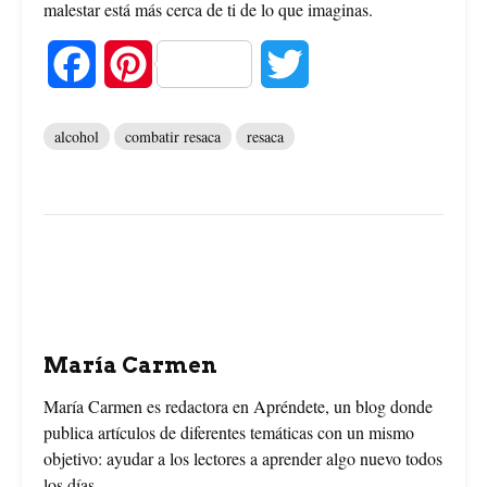
malestar está más cerca de ti de lo que imaginas.
F
P
T
a
i
w
alcohol
combatir resaca
resaca
c
n
i
e
t
t
b
e
t
o
r
e
o
e
r
María Carmen
k
s
María Carmen es redactora en Apréndete, un blog donde
publica artículos de diferentes temáticas con un mismo
t
objetivo: ayudar a los lectores a aprender algo nuevo todos
los días.