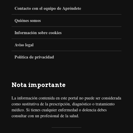
c
i
s
n
Contacto con el equipo de Apréndete
e
t
t
t
Quiénes somos
Información sobre cookies
b
t
a
e
Aviso legal
o
e
g
r
Política de privacidad
o
r
r
e
k
a
s
Nota importante
m
t
La información contenida en este portal no puede ser considerada
como sustitutiva de la prescripción, diagnóstico o tratamiento
médico. Si tienes cualquier enfermedad o dolencia debes
consultar con un profesional de la salud.