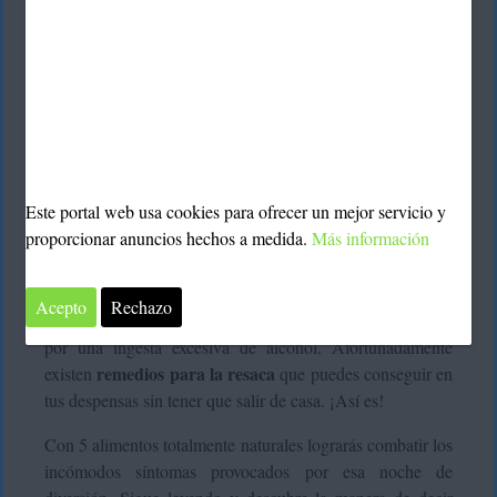
Este portal web usa cookies para ofrecer un mejor servicio y
¿Has bebido más alcohol de la cuenta y ahora sientes un
proporcionar anuncios hechos a medida.
Más información
intenso malestar? En ese caso será esencial que incluyas
alimentos para pasar la resaca
algunos
en tu dieta.
Acepto
Rechazo
Esto no es más que un malestar generalizado provocado
por una ingesta excesiva de alcohol. Afortunadamente
remedios para la resaca
existen
que puedes conseguir en
tus despensas sin tener que salir de casa. ¡Así es!
Con 5 alimentos totalmente naturales lograrás combatir los
incómodos síntomas provocados por esa noche de