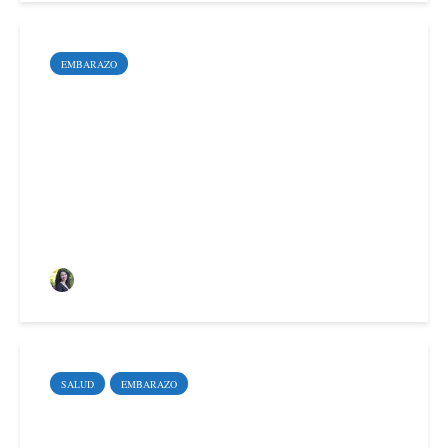
EMBARAZO
¿Qué es la inseminación
artificial?
Sara Santoyo Salgado
SALUD
EMBARAZO
Qué hacer si sufres un