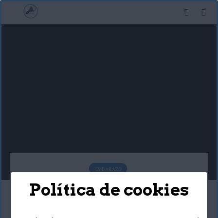
EMBARAZO
Política de cookies
¿Qué beneficios puede
aportarme la