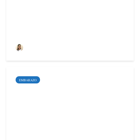
embarazo ectópico
Deyimar Albornoz
EMBARAZO
Todo lo que debes saber
sobre la Fecundación In
Vitro