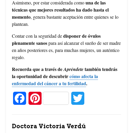
una de las
Asimismo, por estar considerada como
técnicas que mejores resultados ha dado hasta el
momento
, genera bastante aceptación entre quienes se lo
plantean.
disponer de óvulos
Contar con la seguridad de
plenamente sanos
para así alcanzar el sueño de ser madre
en años posteriores es, para muchas mujeres, un auténtico
regalo.
Recuerda que a través de
también tendrás
Apréndete
la oportunidad de descubrir
cómo afecta la
enfermedad del cáncer a tu fertilidad
.
F
P
T
a
i
w
c
n
i
Doctora Victoria Verdú