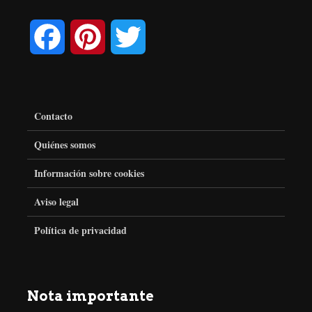
F
P
T
a
i
w
c
n
i
Contacto
e
t
t
Quiénes somos
Información sobre cookies
b
e
t
Aviso legal
o
r
e
Política de privacidad
o
e
r
k
s
Nota importante