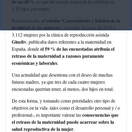
de un 40 %
, lo que ha situado la tasa de fecundidad en
1,25 hijos por mujer.
el estudio ‘Conocimiento y hábitos de la
Recientemente,
fertilidad de las mujeres’
, realizado en junio de 2019 a
3.112 mujeres por la clínica de reproducción asistida
Ginefiv
, publicaba datos referentes a la maternidad en
el 59 % de las encuestadas atribuía el
España, donde
retraso de la maternidad a razones puramente
económicas y laborales
.
Una actualidad que desentona con el deseo de muchas
futuras madres, ya que tres de cada cuatro mujeres
encuestadas querrían tener, al menos, dos hijos en total.
De esta forma, y tomando como prioridades otro tipo de
objetivos en la vida -tales como el desarrollo personal y / o
consecuencias que
profesional-, es importante valorar las
el retraso de la maternidad puede acarrear sobre la
salud reproductiva de la mujer
.