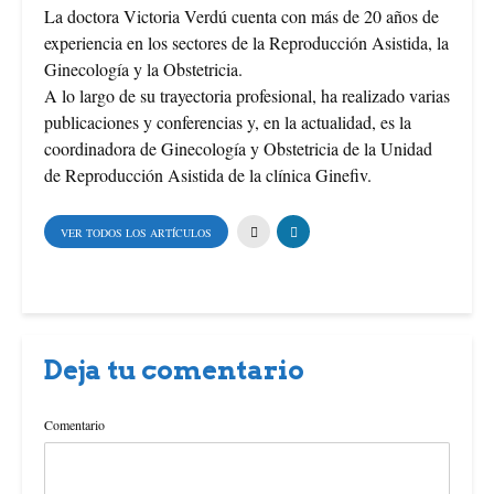
La doctora Victoria Verdú cuenta con más de 20 años de
e
t
t
experiencia en los sectores de la Reproducción Asistida, la
b
e
t
Ginecología y la Obstetricia.
A lo largo de su trayectoria profesional, ha realizado varias
o
r
e
publicaciones y conferencias y, en la actualidad, es la
coordinadora de Ginecología y Obstetricia de la Unidad
o
e
r
de Reproducción Asistida de la clínica Ginefiv.
k
s
VER TODOS LOS ARTÍCULOS
t
Deja tu comentario
Comentario