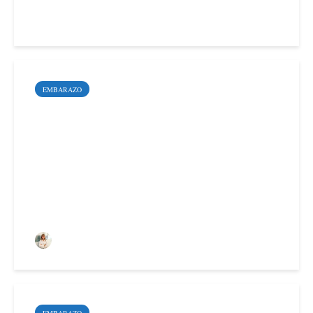
Doctor Vicente Badajoz
EMBARAZO
¿Cómo influye la
endometriosis en la
fertilidad?
Doctora Victoria Verdú