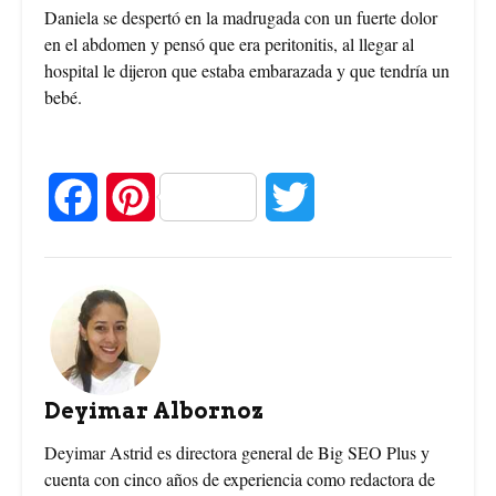
Daniela se despertó en la madrugada con un fuerte dolor
en el abdomen y pensó que era peritonitis, al llegar al
hospital le dijeron que estaba embarazada y que tendría un
bebé.
F
P
T
a
i
w
c
n
i
e
t
t
b
e
t
Deyimar Albornoz
o
r
e
Deyimar Astrid es directora general de Big SEO Plus y
cuenta con cinco años de experiencia como redactora de
o
e
r