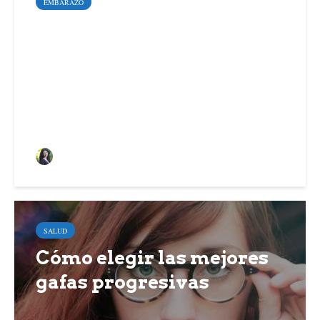
EMBARAZO
5 señales de que el
trabajo de parto ha
comenzado
Sara Santoyo Salgado
SALUD
Cómo elegir las mejores
gafas progresivas