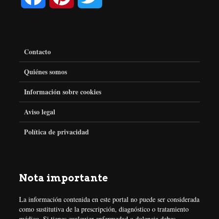
a
i
w
c
n
i
Contacto
e
t
t
Quiénes somos
Información sobre cookies
b
e
t
Aviso legal
o
r
e
Política de privacidad
o
e
r
k
s
Nota importante
t
La información contenida en este portal no puede ser considerada
como sustitutiva de la prescripción, diagnóstico o tratamiento
médico. Si tienes cualquier enfermedad o dolencia debes