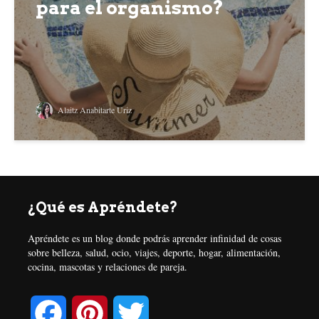
para el organismo?
Alaitz Anabitarte Uriz
¿Qué es Apréndete?
Apréndete es un blog donde podrás aprender infinidad de cosas
sobre belleza, salud, ocio, viajes, deporte, hogar, alimentación,
cocina, mascotas y relaciones de pareja.
F
P
T