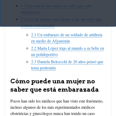
1
Cómo puede una mujer no saber que está
embarazada
2
Casos de mujeres que dieron a luz sin saber que
estaban embarazadas
2.1
Un embarazo de un soldado de artillería
en medio de Afganistán
2.2
Marta López trajo al mundo a su bebe en
un polideportivo
2.3
Daniela Belcecchi de 20 años pensó que
tenia peritonitis
Cómo puede una mujer no
saber que está embarazada
Pocos han sido los médicos que han visto este fenómeno,
incluso algunos de los más experimentados médicos
obstetricias y ginecólogos nunca han tenido un caso