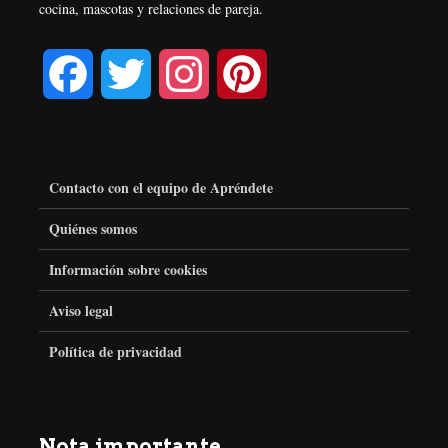
cocina, mascotas y relaciones de pareja.
F
T
I
P
a
w
n
i
c
i
s
n
Contacto con el equipo de Apréndete
e
t
t
t
Quiénes somos
Información sobre cookies
b
t
a
e
Aviso legal
o
e
g
r
Política de privacidad
o
r
r
e
k
a
s
Nota importante