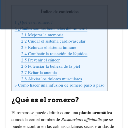
Índice de contenidos
1
¿Qué es el romero?
2
¿Cuáles son los beneficios del romero?
2.1
Mejorar la memoria
2.2
Cuidar el sistema cardiovascular
2.3
Reforzar el sistema inmune
2.4
Combatir la retención de líquidos
2.5
Prevenir el cáncer
2.6
Potenciar la belleza de la piel
2.7
Evitar la anemia
2.8
Aliviar los dolores musculares
3
Cómo hacer una infusión de romero paso a paso
¿Qué es el romero?
planta aromática
El romero se puede definir como una
conocida con el nombre de
Rosmarinus officinalis
que se
puede encontrar en las colinas calcáreas secas y áridas de