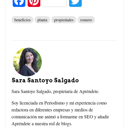
F
P
T
a
i
w
beneficios
planta
propiedades
romero
c
n
i
e
t
t
b
e
t
o
r
e
o
e
r
Sara Santoyo Salgado
k
s
Sara Santoyo Salgado, propietaria de Apréndete.
t
Soy licenciada en Periodismo y mi experiencia como
redactora en diferentes empresas y medios de
comunicación me animó a formarme en SEO y añadir
Apréndete a nuestra red de blogs.