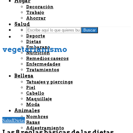
Hogar
Decoración
Trabajo
Ahorrar
Salud
Bienestar
Buscar
Deporte
Dietas
vegetarianismo
Embarazo
Nutrición
Remedios caseros
Enfermedades
Tratamientos
Belleza
Tatuajes y piercings
Piel
Cabello
Maquillaje
Moda
Animales
Nombres
Salud
Dietas
Razas
Adiestramiento
Las 8 reglas básicas de las dietas