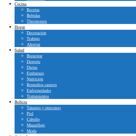
Cocina
Recetas
Bebidas
Thermomix
Hogar
Decoración
Trabajo
Ahorrar
Salud
Bienestar
Deporte
Dietas
Embarazo
Nutrición
Remedios caseros
Enfermedades
Tratamientos
Belleza
Tatuajes y piercings
Piel
Cabello
Maquillaje
Moda