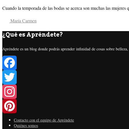
Cuando la temporada de las bodas se acerca son muchas las mujeres qu
María Carmen
¿Qué es Apréndete?
Apréndete es un blog donde podrás aprender infinidad de cosas sobre belleza, s
Facebook
Twitter
Instagram
Contacto con el equipo de Apréndete
Pinterest
Quiénes somos