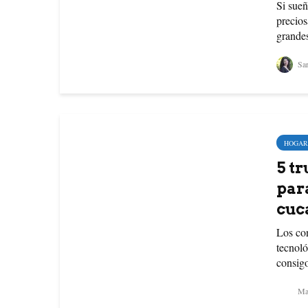
Si sueñ
precios
grandes
Sar
HOGAR
5 t
par
cuc
Los co
tecnoló
consigo
Mar