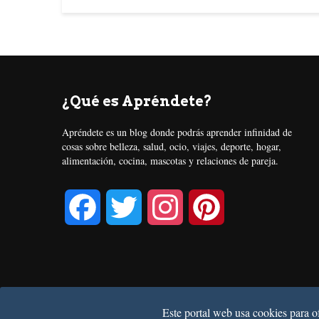
¿Qué es Apréndete?
Apréndete es un blog donde podrás aprender infinidad de
cosas sobre belleza, salud, ocio, viajes, deporte, hogar,
alimentación, cocina, mascotas y relaciones de pareja.
F
T
I
P
a
w
n
i
c
i
s
n
Este portal web usa cookies para 
e
t
t
t