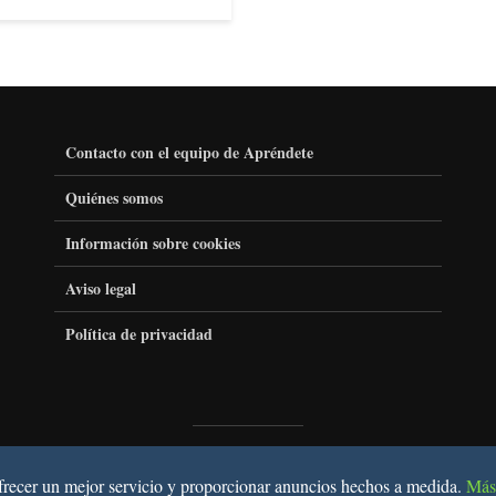
Contacto con el equipo de Apréndete
Quiénes somos
Información sobre cookies
Aviso legal
Política de privacidad
Copyright © 2021. Creado por
Didesco
.
ofrecer un mejor servicio y proporcionar anuncios hechos a medida.
Más