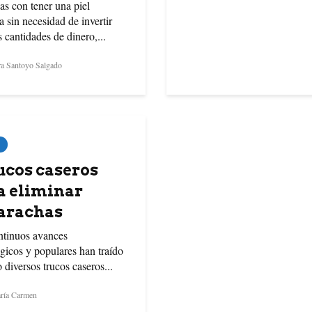
as con tener una piel
a sin necesidad de invertir
 cantidades de dinero,...
a Santoyo Salgado
rucos caseros
a eliminar
arachas
ntinuos avances
gicos y populares han traído
 diversos trucos caseros...
ía Carmen