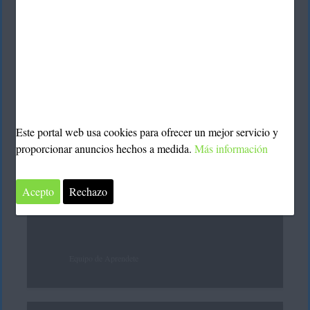
Equipo de Aprendete
TECNOLOGÍA
Este portal web usa cookies para ofrecer un mejor servicio y
Escoger el mejor web
proporcionar anuncios hechos a medida.
Más información
hosting en México
Acepto
Rechazo
Equipo de Aprendete