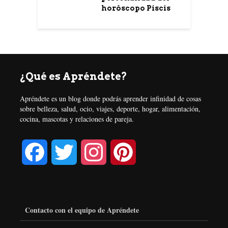
horóscopo Piscis
¿Qué es Apréndete?
Apréndete es un blog donde podrás aprender infinidad de cosas
sobre belleza, salud, ocio, viajes, deporte, hogar, alimentación,
cocina, mascotas y relaciones de pareja.
F
T
I
P
a
w
n
i
c
i
s
n
Contacto con el equipo de Apréndete