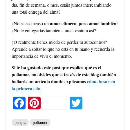
día, fin de semana, o mes, estáis juntos intercambiando
una total entrega del alma?
amor efímero, pero amor también
¿No es eso acaso un
?
¿No te entregarías también a una aventura así?
¿O realmente tienes miedo de perder tu autocontrol?
Aprende a soltar lo que no está en tu mano y recuerda la
importancia de vivir el momento.
Si te ha gustado este post que explica qué es el
poliamor, no olvides que a través de este blog también
hallarás un artículo donde explicamos
cómo besar en
la primera cita
.
F
P
T
a
i
w
parejas
poliamor
c
n
i