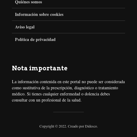
e
t
t
t
Quiénes somos
Información sobre cookies
b
t
a
e
Aviso legal
o
e
g
r
Política de privacidad
o
r
r
e
k
a
s
Nota importante
m
t
La información contenida en este portal no puede ser considerada
como sustitutiva de la prescripción, diagnóstico o tratamiento
médico. Si tienes cualquier enfermedad o dolencia debes
consultar con un profesional de la salud.
Copyright © 2022. Creado por
Didesco
.