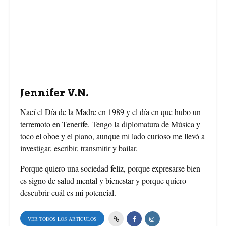
e
t
t
b
e
t
o
r
e
o
e
r
Jennifer V.N.
k
s
Nací el Día de la Madre en 1989 y el día en que hubo un
terremoto en Tenerife. Tengo la diplomatura de Música y
t
toco el oboe y el piano, aunque mi lado curioso me llevó a
investigar, escribir, transmitir y bailar.
Porque quiero una sociedad feliz, porque expresarse bien
es signo de salud mental y bienestar y porque quiero
descubrir cuál es mi potencial.
VER TODOS LOS ARTÍCULOS