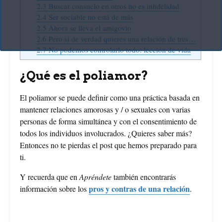
2.3
Buscar consuelo en otros no es infidelidad
2.4
Ser sociable no está de más
2.5
Ahora se lleva el amigovio
2.6
Pero si de verdad quieres una relación de tres…
2.7
No podemos controlarlo todo: lección de vida
¿Qué es el poliamor?
El poliamor se puede definir como una práctica basada en
mantener relaciones amorosas y / o sexuales con varias
personas de forma simultánea y con el consentimiento de
todos los individuos involucrados. ¿Quieres saber más?
Entonces no te pierdas el post que hemos preparado para
ti.
Y recuerda que en
Apréndete
también encontrarás
pros y contras de una relación
información sobre los
.