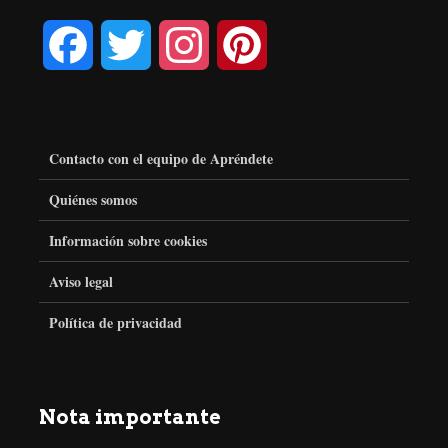
F
T
I
P
a
w
n
i
c
i
s
n
Contacto con el equipo de Apréndete
e
t
t
t
Quiénes somos
Información sobre cookies
b
t
a
e
Aviso legal
o
e
g
r
Política de privacidad
o
r
r
e
k
a
s
Nota importante
m
t