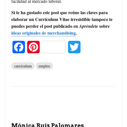
facilidad al mercado laboral.
Si te ha gustado este post que reúne las claves para
elaborar un Currículum Vitae irresistible tampoco te
puedes perder el post publicado en
sobre
Apréndete
ideas originales de merchandising
.
F
P
T
a
i
w
currículum
empleo
c
n
i
e
t
t
b
e
t
o
r
e
o
e
r
Mónica Ruíz Palomares