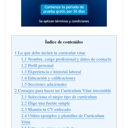
Índice de contenidos
1
Lo que debe incluir tu curricular vitae
1.1
Nombre, cargo profesional y datos de contacto
1.2
Perfil personal
1.3
Experiencia e historial laboral
1.4
Educación y calificaciones
1.5
Secciones adicionales
2
Consejos para hacer un Currículum Vitae irresistible
2.1
Selecciona el mejor tipo de currículum
2.2
Elige una fuente simple
2.3
Mantén tu CV enfocado
2.4
Utiliza ejemplos y plantillas de Currículum
Vitae
2.5
Edita con mimo y cuidado